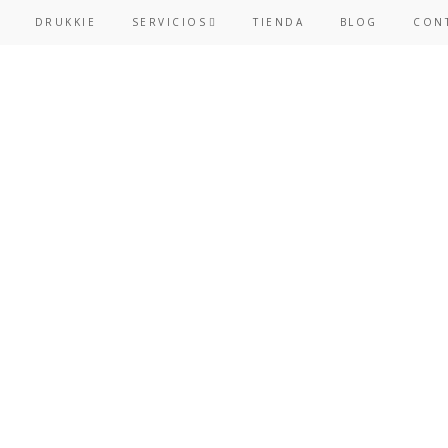
Skip
Skip
DRUKKIE
SERVICIOS
TIENDA
BLOG
CON
to
to
primary
main
navigation
content