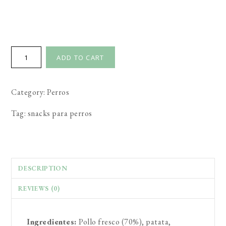
Moments
ADD TO CART
snacks
Fruta
Category:
Perros
quantity
Tag:
snacks para perros
DESCRIPTION
REVIEWS (0)
Ingredientes:
Pollo fresco (70%), patata,