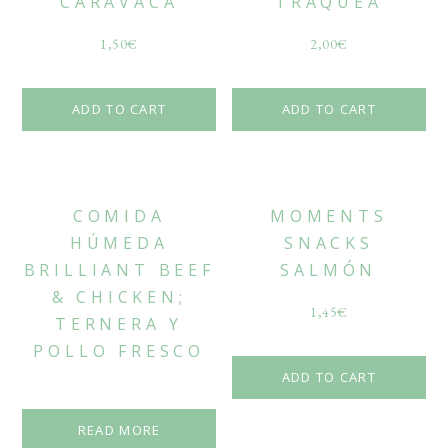
CARAVACA
TRÁQUEA
1,50
€
2,00
€
ADD TO CART
ADD TO CART
COMIDA
MOMENTS
HÚMEDA
SNACKS
BRILLIANT BEEF
SALMÓN
& CHICKEN;
1,45
€
TERNERA Y
POLLO FRESCO
ADD TO CART
READ MORE