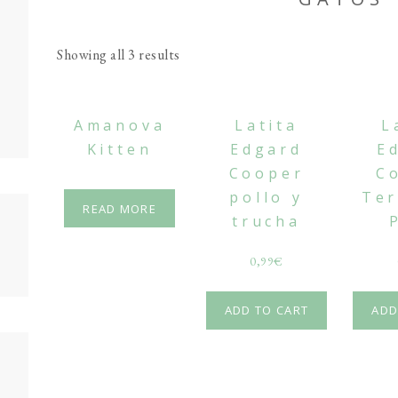
Showing all 3 results
Amanova
Latita
L
Kitten
Edgard
E
Cooper
C
pollo y
Ter
READ MORE
trucha
0,99
€
ADD TO CART
ADD