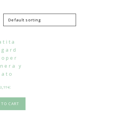
atita
dgard
ooper
nera y
Pato
0,99
€
 TO CART