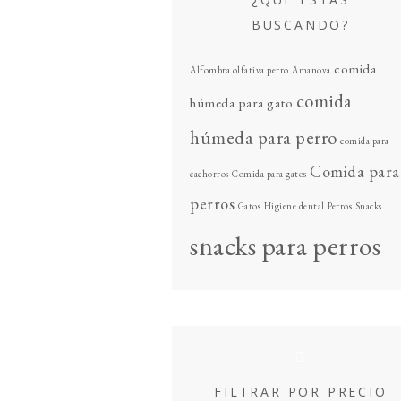
BUSCANDO?
comida
Alfombra olfativa perro
Amanova
comida
húmeda para gato
húmeda para perro
comida para
Comida para
cachorros
Comida para gatos
perros
Gatos
Higiene dental
Perros
Snacks
snacks para perros
FILTRAR POR PRECIO