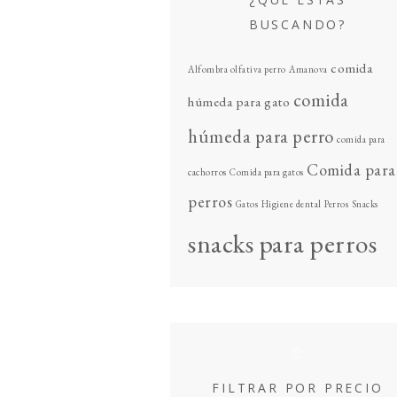
BUSCANDO?
comida
Alfombra olfativa perro
Amanova
comida
húmeda para gato
húmeda para perro
comida para
Comida para
cachorros
Comida para gatos
perros
Gatos
Higiene dental
Perros
Snacks
snacks para perros
FILTRAR POR PRECIO